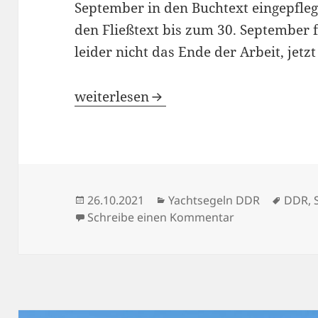
September in den Buchtext eingepflegt
den Fließtext bis zum 30. September fe
leider nicht das Ende der Arbeit, jetz
Ein Buchprojekt auf der Zielgeraden
weiterlesen
Veröffentlicht
Kategorien
Schla
26.10.2021
Yachtsegeln DDR
DDR
,
am
zu Ein Buchproj
Schreibe einen Kommentar