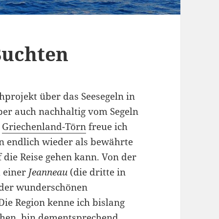
Buchten
hprojekt über das Seesegeln in
aber auch nachhaltig vom Segeln
m
Griechenland-Törn
freue ich
n endlich wieder als bewährte
 die Reise gehen kann. Von der
d einer
Jeanneau
(die dritte in
n der wunderschönen
Die Region kenne ich bislang
ehen, bin dementsprechend