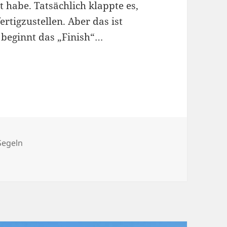
 habe. Tatsächlich klappte es,
rtigzustellen. Aber das ist
t beginnt das „Finish“…
gwörter
Segeln
ekt auf der Zielgeraden