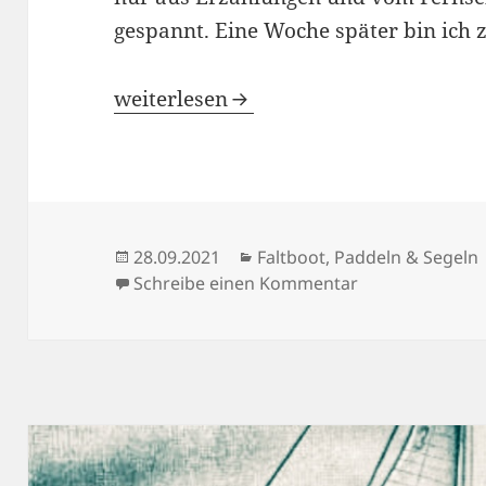
gespannt. Eine Woche später bin ich z
Weite See, volle Buchten
weiterlesen
Veröffentlicht
Kategorien
28.09.2021
Faltboot, Paddeln & Segeln
am
zu Weite See, v
Schreibe einen Kommentar