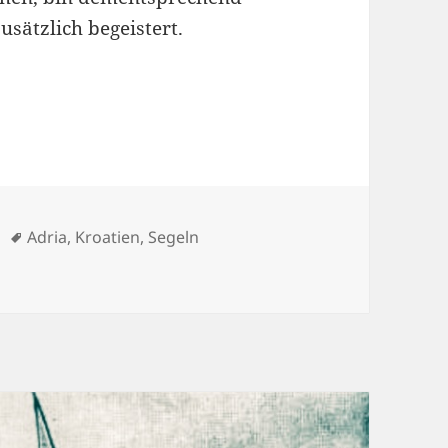
usätzlich begeistert.
Schlagwörter
Adria
,
Kroatien
,
Segeln
olle Buchten