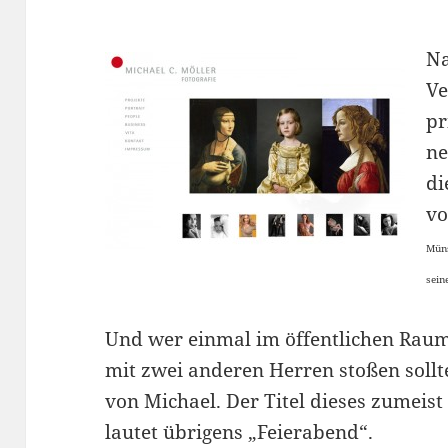
Na
Ve
pr
ne
di
vo
Müns
sein
Und wer einmal im öffentlichen Raum 
mit zwei anderen Herren stoßen sollt
von Michael. Der Titel dieses zumeis
lautet übrigens „Feierabend“.