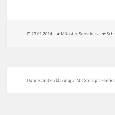
Veröffentlicht
Kategorien
23.01.2014
Münster
,
Sonstiges
Sch
am
Datenschutzerklärung
Mit Stolz präsenti