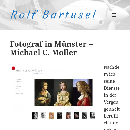
Rolf Bartusel
MENÜ
UND
WIDGETS
Fotograf in Münster –
Michael C. Möller
Nachde
m ich
seine
Dienste
in der
Vergan
genheit
berufli
ch und
privat