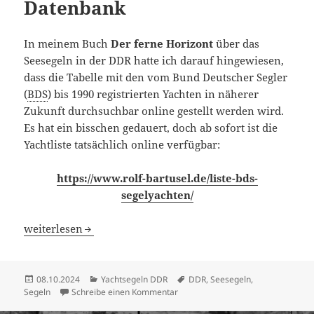
Datenbank
In meinem Buch
Der ferne Horizont
über das
Seesegeln in der DDR hatte ich darauf hingewiesen,
dass die Tabelle mit den vom Bund Deutscher Segler
(
BDS
) bis 1990 registrierten Yachten in näherer
Zukunft durchsuchbar online gestellt werden wird.
Es hat ein bisschen gedauert, doch ab sofort ist die
Yachtliste tatsächlich online verfügbar:
https://www.rolf-bartusel.de/liste-bds-
segelyachten/
BDS
-Yachtliste als Online-Datenbank
weiterlesen
Veröffentlicht
Kategorien
Schlagwörter
08.10.2024
Yachtsegeln DDR
DDR
,
Seesegeln
,
am
zu BDS-Yachtliste als Online-Date
Segeln
Schreibe einen Kommentar