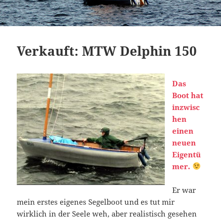
Verkauft: MTW Delphin 150
Das
Boot hat
inzwisc
hen
einen
neuen
Eigentü
mer.
Er war
mein erstes eigenes Segelboot und es tut mir
wirklich in der Seele weh, aber realistisch gesehen