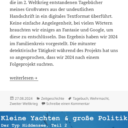
die im 2. Weltkrieg entstandenen Tagebücher
meines Großvaters aus der undeutlichen
Handschrift in ein digitales Textformat überführt.
Keine einfache Angelegenheit, bei vielen Wörtern
brauchten wir einiges an Fantasie und Google, um
diese zu entschlüsseln. Das Ergebnis haben wir 2024
im Familienkreis vorgestellt. Die mitunter
detektivische Tätigkeit während des Projekts hat uns
so angesprochen, dass wir 2024 nach einem
Folgeprojekt suchten.
Erfassung Erlebnisbericht eines Panzergrenadiers 1942 bi
weiterlesen
Veröffentlicht
Kategorien
Schlagwörter
27.08.2024
Zeitgeschichte
Tagebuch
,
Wehrmacht
,
am
zu Erfassung Erlebnisbe
Zweiter Weltkrieg
Schreibe einen Kommentar