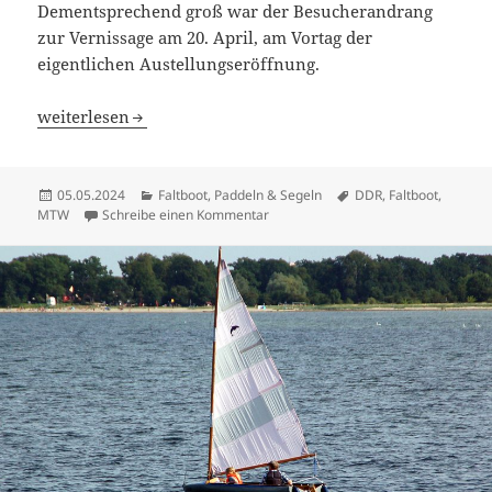
Dementsprechend groß war der Besucherandrang
zur Vernissage am 20. April, am Vortag der
eigentlichen Austellungseröffnung.
MTW-Faltbootausstellung in Wismar
weiterlesen
Veröffentlicht
Kategorien
Schlagwörter
05.05.2024
Faltboot, Paddeln & Segeln
DDR
,
Faltboot
,
am
zu MTW-Faltbootausstellung in Wis
MTW
Schreibe einen Kommentar