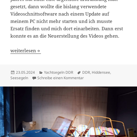
gesetzt, dann wollte die bislang verwendete
Videoschnittsoftware nach einem Update auf
meinem PC nicht mehr starten und ich musste
Ersatz finden und mich dort einarbeiten. Dann erst
konnte es an die Neuerstellung des Videos gehen.
Zweiter Teil des Hiddensee-Video online
weiterlesen
Veröffentlicht
Kategorien
Schlagwörter
23.05.2024
Yachtsegeln DDR
DDR
,
Hiddensee
,
am
zu Zweiter Teil des Hiddensee-
Seesegeln
Schreibe einen Kommentar