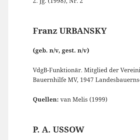
2. Jg. (1998), Nr. 2
Franz
URBANSKY
(geb. n/v, gest. n/v)
VdgB-Funktionär. Mitglied der Verein
Bauernhilfe MV, 1947 Landesbauerns
Quellen:
van Melis (1999)
P. A.
USSOW