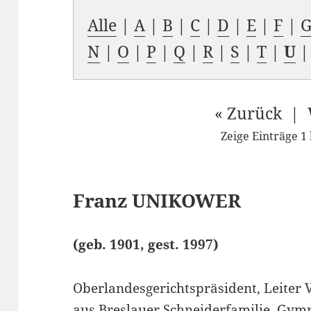
Alle
|
A
|
B
|
C
|
D
|
E
|
F
|
N
|
O
|
P
|
Q
|
R
|
S
|
T
|
U
« Zurück | 
Zeige Einträge 1 
Franz
UNIKOWER
(geb. 1901, gest. 1997)
Oberlandesgerichtspräsident, Leiter 
aus Breslauer Schneiderfamilie, Gym