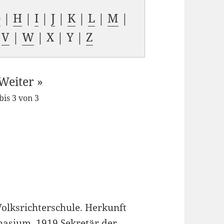
G
|
H
|
I
|
J
|
K
|
L
|
M
|
|
V
|
W
| X | Y |
Z
Weiter »
bis 3 von 3
Volksrichterschule. Herkunft
nasium, 1919 Sekretär der