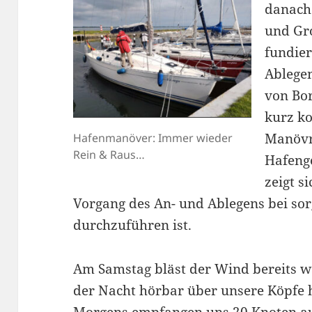
danach
und Gr
fundier
Ablege
von Bor
kurz k
Manövr
Hafenmanöver: Immer wieder
Rein & Raus…
Hafenge
zeigt s
Vorgang des An- und Ablegens bei sor
durchzuführen ist.
Am Samstag bläst der Wind bereits 
der Nacht hörbar über unsere Köpfe 
Morgens empfangen uns 20 Knoten a