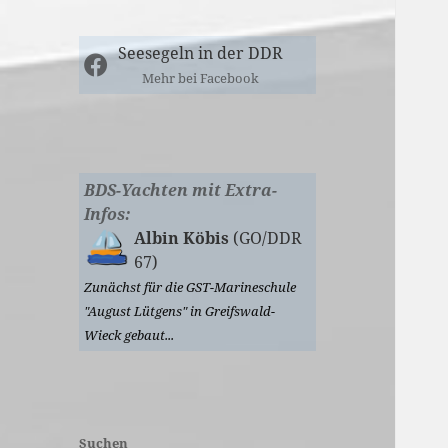
Seesegeln in der DDR
Mehr bei Facebook
BDS-Yachten mit Extra-
Infos:
Albin Köbis
(GO/DDR
67)
Zunächst für die GST-Marineschule
"August Lütgens" in Greifswald-
Wieck gebaut...
Suchen