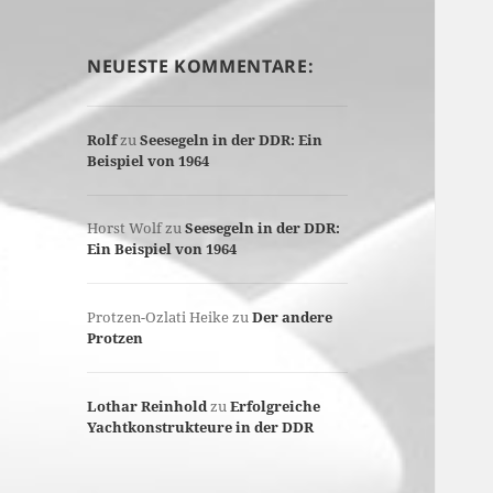
NEUESTE KOMMENTARE:
Rolf
zu
Seesegeln in der DDR: Ein
Beispiel von 1964
Horst Wolf
zu
Seesegeln in der DDR:
Ein Beispiel von 1964
Protzen-Ozlati Heike
zu
Der andere
Protzen
Lothar Reinhold
zu
Erfolgreiche
Yachtkonstrukteure in der DDR