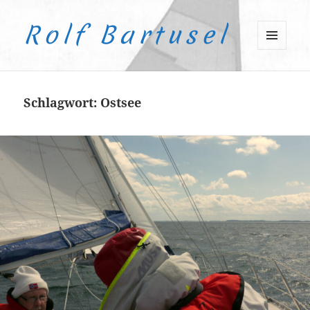
Rolf Bartusel
MENÜ
UND
WIDGETS
Schlagwort:
Ostsee