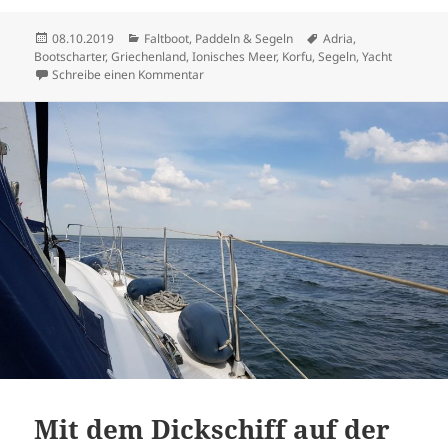
Veröffentlicht
Kategorien
Schlagwörter
08.10.2019
Faltboot, Paddeln & Segeln
Adria
,
am
Bootscharter
,
Griechenland
,
Ionisches Meer
,
Korfu
,
Segeln
,
Yacht
zu Im Ionischen Meer
Schreibe einen Kommentar
Mit dem Dickschiff auf der