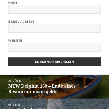
NAME
E-MAIL-ADRESSE
WEBSITE
Beitragsnavigation
ZURÜCK
MTW Delphin 150 – Ende eines
Vorheriger
Restaurationsprojekts
Beitrag:
WEITER