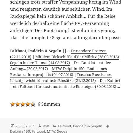
schlugen trotz straffer Verspannung heftig im Wind
und reagierten deutlich auf seitlichen Wind. Im
Rückspiegel kein schöner Anblick… Für die Reise
werde ich deshalb eine flache PVC-Persenning
anfertigen. Der Bootsrumpf ist voluminös genug,
dass die komplette Segelausstattung darunter passt.
Faltboot, Paddeln & Segeln ||
...
Der andere Protzen
(22.11.2018)
|
Mit dem Dickschiff auf der Müritz (28.05.2018)
|
Segeln in der Heimat (14.08.2017)
| Das Boot ist erst der
Anfang... (20.03.2017) |
MTW Delphin 150 - Ende eines
Restaurationsprojekts (04.07.2016)
|
Dascha: Russisches
Leichtgewicht für robuste Einsätze (21.12.2015)
|
Der Kolibri
– ein Faltboot für kostenorientierte Einsteiger (30.08.2015)
...
6 Stimmen
Veröffentlicht
Autor
Kategorien
Schlagwörter
20.03.2017
Rolf
Faltboot, Paddeln & Segeln
am
Delphin 150
,
Faltboot
,
MTW
,
Segeln