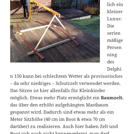
lich ein
kleiner
Luxus:
Die
serien
mäßige
Persen
ning
des
Delphi
n 150 kann bei schlechtem Wetter als provisorisches
– da sehr niedriges – Schutzzelt verwendet werden.
Das Sitzen ist hier allenfalls für Kleinkinder
möglich. Etwas mehr Platz ermöglicht ein
Baumzelt
,
das über den erhöht aufgehängten Mastbaum
gespannt wird. Dadurch sind etwas mehr als ein
Meter Sitzhöhe (40 cm im Boot & etwa 70 cm
darüber) zu realisieren. Auch hier haben Zelt und
Boot sich noch nicht kennengelernt, man darf